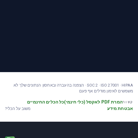
SOC 2 · ISO 27001 · HIPAA · הצפנה בהעברה ובאחסון ·הנתונים שלך לא
משמשים לאימון מודלים אף פעם
המרת PDF לאקסל (כלי חינמי)
כל הכלים החינמיים
קשור
אבטחת מידע
משוב על הכלי?