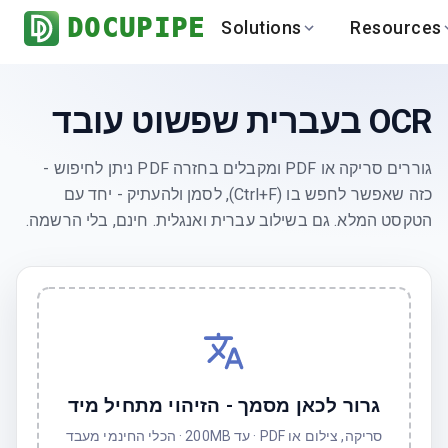
DOCUPIPE
Solutions
Resources
BY INDUSTRY
BY USE 
LEARN
DEVEL
OCR בעברית שפשוט עובד
Finance
Varia
Help Center
API
Healthcare
Multil
Blog
API
גוררים סריקה או PDF ומקבלים בחזרה PDF ניתן לחיפוש -
Logistics
PO to
Benchmark
Cha
כזה שאפשר לחפש בו (Ctrl+F), לסמן ולהעתיק - יחד עם
Real Estate
Bank 
הטקסט המלא. גם בשילוב עברית ואנגלית. חינם, בלי הרשמה.
Global
Brows
גרור לכאן מסמך - הזיהוי מתחיל מיד
סריקה, צילום או PDF · עד 200MB · הכלי החינמי מעבד